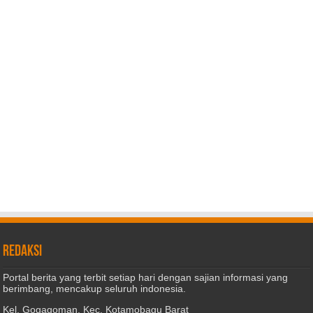
REDAKSI
Portal berita yang terbit setiap hari dengan sajian informasi yang
berimbang, mencakup seluruh indonesia.
Kel. Gogagoman, Kec. Kotamobagu Barat