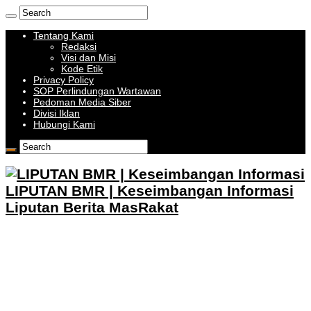
Tentang Kami
Redaksi
Visi dan Misi
Kode Etik
Privacy Policy
SOP Perlindungan Wartawan
Pedoman Media Siber
Divisi Iklan
Hubungi Kami
LIPUTAN BMR | Keseimbangan Informasi
Liputan Berita MasRakat