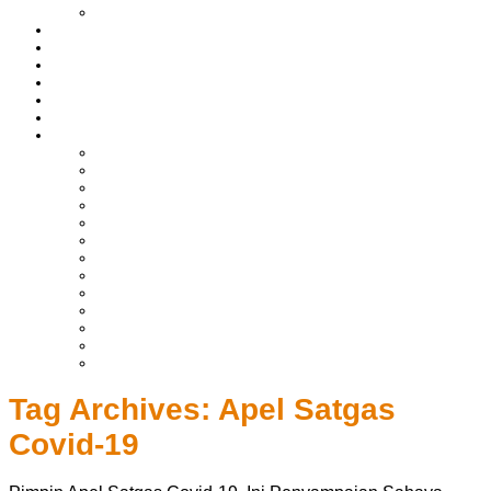
LIPUTAN BOLTIM
BATAM
BATU BARA
MUSI BANYUASIN
ASAHAN
HUKRIM
EKONOMI & BISNIS
LAINNYA
ADVERTORIAL
TEKNOLOGI
DPRD
SULUT
POLITIK
SPORTS
NASIONAL
INTERNASIONAL
PENDIDIKAN
KESEHATAN
HIBURAN
OPINI
CITIZEN JOURNALIST
Tag Archives:
Apel Satgas
Covid-19