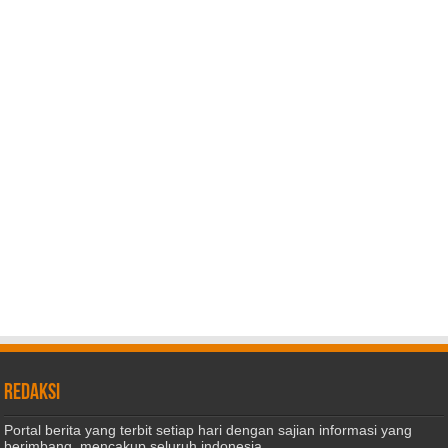
REDAKSI
Portal berita yang terbit setiap hari dengan sajian informasi yang
berimbang, mencakup seluruh indonesia.