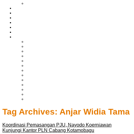
LIPUTAN BOLTIM
BATAM
BATU BARA
MUSI BANYUASIN
ASAHAN
HUKRIM
EKONOMI & BISNIS
LAINNYA
ADVERTORIAL
TEKNOLOGI
DPRD
SULUT
POLITIK
SPORTS
NASIONAL
INTERNASIONAL
PENDIDIKAN
KESEHATAN
HIBURAN
OPINI
CITIZEN JOURNALIST
Tag Archives:
Anjar Widia Tama
Koordinasi Pemasangan PJU, Nayodo Koerniawan
Kunjungi Kantor PLN Cabang Kotamobagu