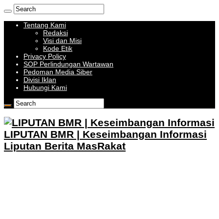
Tentang Kami
Redaksi
Visi dan Misi
Kode Etik
Privacy Policy
SOP Perlindungan Wartawan
Pedoman Media Siber
Divisi Iklan
Hubungi Kami
LIPUTAN BMR | Keseimbangan Informasi
Liputan Berita MasRakat