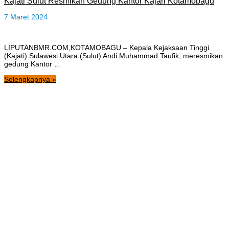
Kajati Sulut Resmikan Gedung Kantor Kajari Kotamobagu
7 Maret 2024
LIPUTANBMR.COM,KOTAMOBAGU – Kepala Kejaksaan Tinggi
(Kajati) Sulawesi Utara (Sulut) Andi Muhammad Taufik, meresmikan
gedung Kantor …
Selengkapnya »