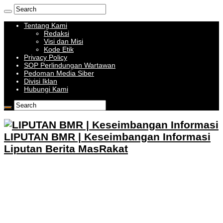
Tentang Kami
Redaksi
Visi dan Misi
Kode Etik
Privacy Policy
SOP Perlindungan Wartawan
Pedoman Media Siber
Divisi Iklan
Hubungi Kami
LIPUTAN BMR | Keseimbangan Informasi
Liputan Berita MasRakat