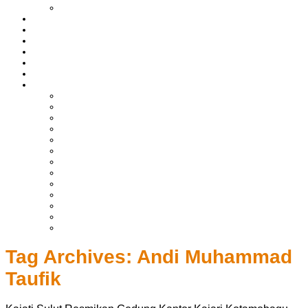
LIPUTAN BOLTIM
BATAM
BATU BARA
MUSI BANYUASIN
ASAHAN
HUKRIM
EKONOMI & BISNIS
LAINNYA
ADVERTORIAL
TEKNOLOGI
DPRD
SULUT
POLITIK
SPORTS
NASIONAL
INTERNASIONAL
PENDIDIKAN
KESEHATAN
HIBURAN
OPINI
CITIZEN JOURNALIST
Tag Archives:
Andi Muhammad
Taufik