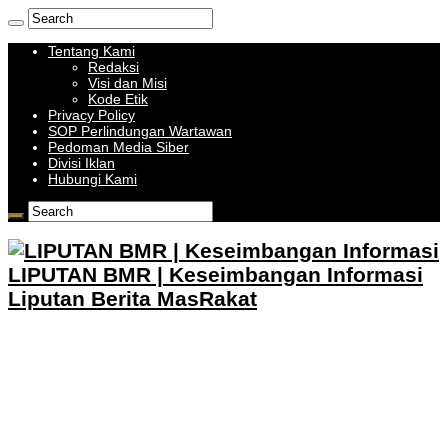
Tentang Kami
Redaksi
Visi dan Misi
Kode Etik
Privacy Policy
SOP Perlindungan Wartawan
Pedoman Media Siber
Divisi Iklan
Hubungi Kami
LIPUTAN BMR | Keseimbangan Informasi
Liputan Berita MasRakat