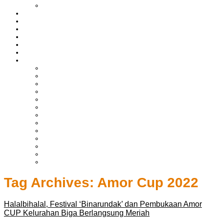
LIPUTAN BOLTIM
BATAM
BATU BARA
MUSI BANYUASIN
ASAHAN
HUKRIM
EKONOMI & BISNIS
LAINNYA
ADVERTORIAL
TEKNOLOGI
DPRD
SULUT
POLITIK
SPORTS
NASIONAL
INTERNASIONAL
PENDIDIKAN
KESEHATAN
HIBURAN
OPINI
CITIZEN JOURNALIST
Tag Archives:
Amor Cup 2022
Halalbihalal, Festival ‘Binarundak’ dan Pembukaan Amor
CUP Kelurahan Biga Berlangsung Meriah