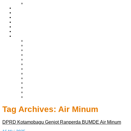
LIPUTAN BOLTIM
BATAM
BATU BARA
MUSI BANYUASIN
ASAHAN
HUKRIM
EKONOMI & BISNIS
LAINNYA
ADVERTORIAL
TEKNOLOGI
DPRD
SULUT
POLITIK
SPORTS
NASIONAL
INTERNASIONAL
PENDIDIKAN
KESEHATAN
HIBURAN
OPINI
CITIZEN JOURNALIST
Tag Archives:
Air Minum
DPRD Kotamobagu Genjot Ranperda BUMDE Air Minum