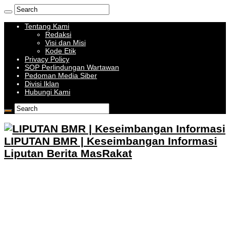
Tentang Kami
Redaksi
Visi dan Misi
Kode Etik
Privacy Policy
SOP Perlindungan Wartawan
Pedoman Media Siber
Divisi Iklan
Hubungi Kami
LIPUTAN BMR | Keseimbangan Informasi
Liputan Berita MasRakat