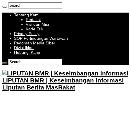
Tentang Kami
Redaksi
Visi dan Misi
Kode Etik
Privacy Policy
SOP Perlindungan Wartawan
Pedoman Media Siber
Divisi Iklan
Hubungi Kami
LIPUTAN BMR | Keseimbangan Informasi
Liputan Berita MasRakat