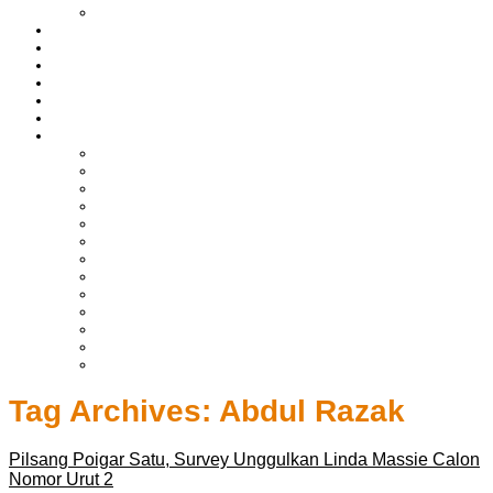
LIPUTAN BOLTIM
BATAM
BATU BARA
MUSI BANYUASIN
ASAHAN
HUKRIM
EKONOMI & BISNIS
LAINNYA
ADVERTORIAL
TEKNOLOGI
DPRD
SULUT
POLITIK
SPORTS
NASIONAL
INTERNASIONAL
PENDIDIKAN
KESEHATAN
HIBURAN
OPINI
CITIZEN JOURNALIST
Tag Archives:
Abdul Razak
Pilsang Poigar Satu, Survey Unggulkan Linda Massie Calon
Nomor Urut 2