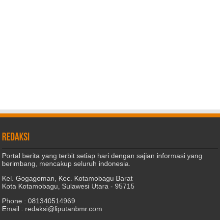
REDAKSI
Portal berita yang terbit setiap hari dengan sajian informasi yang
berimbang, mencakup seluruh indonesia.
Kel. Gogagoman, Kec. Kotamobagu Barat
Kota Kotamobagu, Sulawesi Utara - 95715
Phone : 081340514969
Email : redaksi@liputanbmr.com