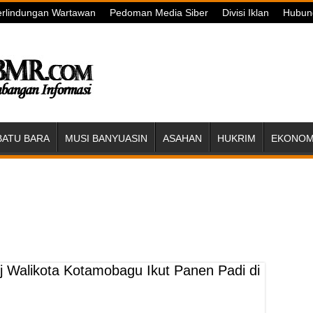
rlindungan Wartawan
Pedoman Media Siber
Divisi Iklan
Hubun
BATU BARA
MUSI BANYUASIN
ASAHAN
HUKRIM
EKONOMI
j Walikota Kotamobagu Ikut Panen Padi di