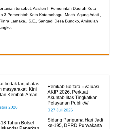
rtanian tersebut, Asisten II Pemerintah Daerah Kota
ten 3 Pemerintah Kota Kotamobagu, Moch. Agung Adati.,
 Rinra Lamaka., S.E., Sangadi Desa Bungko, Aminulah
Bungko.
i tindak lanjut atas
Pemkab Boltara Evaluasi
n masyarakat, Kini
AKIP 2026, Perkuat
tan Kembali Aman
Akuntabilitas Tingkatkan
Pelayanan Publik////
stus 2026
27 Juli 2026
Sidang Paripurna Hari Jadi
-18 Tahun Bolsel
ke-195, DPRD Purwakarta
 Iskandar Paparkan