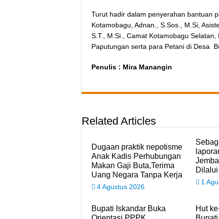
Turut hadir dalam penyerahan bantuan pe
Kotamobagu, Adnan., S.Sos., M.Si, Asis
S.T., M.Si., Camat Kotamobagu Selatan,
Paputungan serta para Petani di Desa 
Penulis : Mira Manangin
Related Articles
Sebaga
Dugaan praktik nepotisme
lapora
Anak Kadis Perhubungan
Jemba
Makan Gaji Buta,Terima
Dilalui
Uang Negara Tanpa Kerja
1 Agu
4 Agustus 2026
Bupati Iskandar Buka
Hut ke
Orientasi PPPK
Bupati