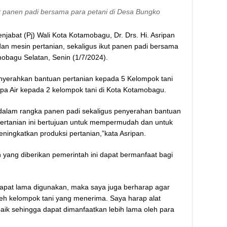
t panen padi bersama para petani di Desa Bungko
njabat (Pj) Wali Kota Kotamobagu, Dr. Drs. Hi. Asripan
dan mesin pertanian, sekaligus ikut panen padi bersama
obagu Selatan, Senin (1/7/2024).
nyerahkan bantuan pertanian kepada 5 Kelompok tani
pa Air kepada 2 kelompok tani di Kota Kotamobagu.
ni dalam rangka panen padi sekaligus penyerahan bantuan
pertanian ini bertujuan untuk mempermudah dan untuk
eningkatkan produksi pertanian,”kata Asripan.
 yang diberikan pemerintah ini dapat bermanfaat bagi
 dapat lama digunakan, maka saya juga berharap agar
oleh kelompok tani yang menerima. Saya harap alat
baik sehingga dapat dimanfaatkan lebih lama oleh para