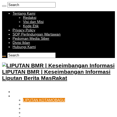
Tentang Kami
Redaksi
Visi dan Misi
Kode Etik
Privacy Policy
SOP Perlindungan Wartawan
Pedoman Media Siber
Divisi Iklan
Hubungi Kami
LIPUTAN BMR | Keseimbangan Informasi
Liputan Berita MasRakat
HOME
BOLMONG RAYA
LIPUTAN KOTAMOBAGU
LIPUTAN BOLMONG
LIPUTAN BOLMUT
LIPUTAN BOLSEL
LIPUTAN BOLTIM