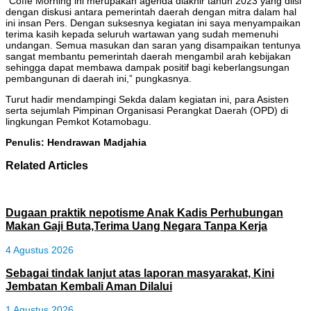
“Coffe Morning ini merupakan agenda diakhir tahun 2023 yang diisi
dengan diskusi antara pemerintah daerah dengan mitra dalam hal
ini insan Pers. Dengan suksesnya kegiatan ini saya menyampaikan
terima kasih kepada seluruh wartawan yang sudah memenuhi
undangan. Semua masukan dan saran yang disampaikan tentunya
sangat membantu pemerintah daerah mengambil arah kebijakan
sehingga dapat membawa dampak positif bagi keberlangsungan
pembangunan di daerah ini,” pungkasnya.
Turut hadir mendampingi Sekda dalam kegiatan ini, para Asisten
serta sejumlah Pimpinan Organisasi Perangkat Daerah (OPD) di
lingkungan Pemkot Kotamobagu.
Penulis: Hendrawan Madjahia
Related Articles
Dugaan praktik nepotisme Anak Kadis Perhubungan
Makan Gaji Buta,Terima Uang Negara Tanpa Kerja
4 Agustus 2026
Sebagai tindak lanjut atas laporan masyarakat, Kini
Jembatan Kembali Aman Dilalui
1 Agustus 2026