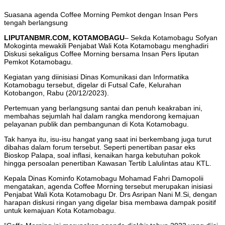
Suasana agenda Coffee Morning Pemkot dengan Insan Pers
tengah berlangsung
LIPUTANBMR.COM, KOTAMOBAGU
– Sekda Kotamobagu Sofyan
Mokoginta mewakili Penjabat Wali Kota Kotamobagu menghadiri
Diskusi sekaligus Coffee Morning bersama Insan Pers liputan
Pemkot Kotamobagu.
Kegiatan yang diinisiasi Dinas Komunikasi dan Informatika
Kotamobagu tersebut, digelar di Futsal Cafe, Kelurahan
Kotobangon, Rabu (20/12/2023).
Pertemuan yang berlangsung santai dan penuh keakraban ini,
membahas sejumlah hal dalam rangka mendorong kemajuan
pelayanan publik dan pembangunan di Kota Kotamobagu.
Tak hanya itu, isu-isu hangat yang saat ini berkembang juga turut
dibahas dalam forum tersebut. Seperti penertiban pasar eks
Bioskop Palapa, soal inflasi, kenaikan harga kebutuhan pokok
hingga persoalan penertiban Kawasan Tertib Lalulintas atau KTL.
Kepala Dinas Kominfo Kotamobagu Mohamad Fahri Damopolii
mengatakan, agenda Coffee Morning tersebut merupakan inisiasi
Penjabat Wali Kota Kotamobagu Dr. Drs Asripan Nani M.Si, dengan
harapan diskusi ringan yang digelar bisa membawa dampak positif
untuk kemajuan Kota Kotamobagu.