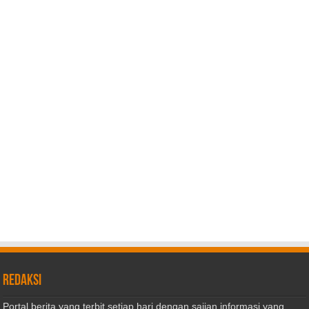
REDAKSI
Portal berita yang terbit setiap hari dengan sajian informasi yang