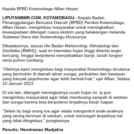
Kepala BPBD Kotamobagu Alfian Hasan
LIPUTANBMR.COM, KOTAMOBAGU
– Kepala Badan
Penanggulangan Bencana Daerah (BPBD) Pemkot Kotamobagu,
Alfian Hasan, mengimbau masyarakat untuk meningkatkan
kewaspadaan ditengah cuaca ekstrim yang belakangan melanda
Sulawesi Utara dan Kotamobagu khususnya.
Dikatakannya, sesuai rilis Badan Meteorologi, Klimatologi dan
Geofisika (BMKG), saat ini intensitas hujan tinggi disertai angin
kencang, hingga berpotensi menyebabkan banjir, tanah longsor
serta pohon tumbang.
“Olehnya kami mengimbau bagi masyarakat Kotamobagu terutama
yang bermukim di daerah aliran sungai, perbukitan dan kawasan
yang banyak pepohonan agar lebih berhati-hati,” ujar Alfian, Selasa
10 Januari 2023.
Di sisi lain, ditengah meningkatnya curah hujan ini, ia pun
mengimbau masyarakat agar tidak membuang sampah di selokan
dan sungai karena bisa berpotensi terjadinya banjir luapan.
“Selain itu bagi orang tua agar selalu mengontrol anak-anaknya
yang sering bermain di selokan, untuk mencegah terjadinya hal
yang tidak diinginkan,” pungkasnya.
Penulis: Hendrawan Madjahia