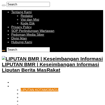
Tentang Kami
Redaksi
Visi dan Misi
Kode Etik
Privacy Policy
SOP Perlindungan Wartawan
Pedoman Media Siber
Divisi Iklan
Hubungi Kami
LIPUTAN BMR | Keseimbangan Informasi
Liputan Berita MasRakat
HOME
BOLMONG RAYA
LIPUTAN KOTAMOBAGU
LIPUTAN BOLMONG
LIPUTAN BOLMUT
LIPUTAN BOLSEL
LIPUTAN BOLTIM