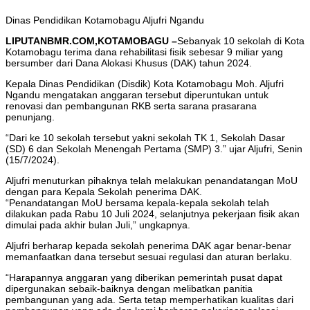
Dinas Pendidikan Kotamobagu Aljufri Ngandu
LIPUTANBMR.COM,KOTAMOBAGU –
Sebanyak 10 sekolah di Kota
Kotamobagu terima dana rehabilitasi fisik sebesar 9 miliar yang
bersumber dari Dana Alokasi Khusus (DAK) tahun 2024.
Kepala Dinas Pendidikan (Disdik) Kota Kotamobagu Moh. Aljufri
Ngandu mengatakan anggaran tersebut diperuntukan untuk
renovasi dan pembangunan RKB serta sarana prasarana
penunjang.
“Dari ke 10 sekolah tersebut yakni sekolah TK 1, Sekolah Dasar
(SD) 6 dan Sekolah Menengah Pertama (SMP) 3.” ujar Aljufri, Senin
(15/7/2024).
Aljufri menuturkan pihaknya telah melakukan penandatangan MoU
dengan para Kepala Sekolah penerima DAK.
“Penandatangan MoU bersama kepala-kepala sekolah telah
dilakukan pada Rabu 10 Juli 2024, selanjutnya pekerjaan fisik akan
dimulai pada akhir bulan Juli,” ungkapnya.
Aljufri berharap kepada sekolah penerima DAK agar benar-benar
memanfaatkan dana tersebut sesuai regulasi dan aturan berlaku.
“Harapannya anggaran yang diberikan pemerintah pusat dapat
dipergunakan sebaik-baiknya dengan melibatkan panitia
pembangunan yang ada. Serta tetap memperhatikan kualitas dari