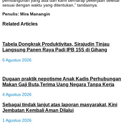
pembangunan yang ada dan kami berharap pekerjaan selesai
sesuai dengan waktu yang ditentukan,” tandasnya.
Penulis: Mira Manangin
Related Articles
Tabela Dongkrak Produktivitas, Sirajudin Tinjau
Langsung Panen Raya Padi IPB 15S di Gihang
6 Agustus 2026
Dugaan praktik nepotisme Anak Kadis Perhubungan
Makan Gaji Buta,Terima Uang Negara Tanpa Kerja
4 Agustus 2026
Sebagai tindak lanjut atas laporan masyarakat, Kini
Jembatan Kembali Aman Dilalui
1 Agustus 2026