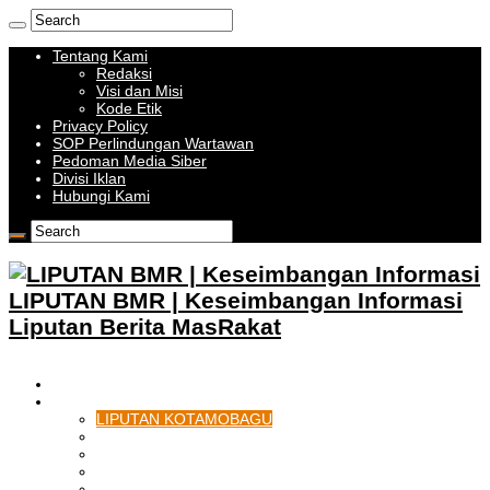
Tentang Kami
Redaksi
Visi dan Misi
Kode Etik
Privacy Policy
SOP Perlindungan Wartawan
Pedoman Media Siber
Divisi Iklan
Hubungi Kami
LIPUTAN BMR | Keseimbangan Informasi
Liputan Berita MasRakat
HOME
BOLMONG RAYA
LIPUTAN KOTAMOBAGU
LIPUTAN BOLMONG
LIPUTAN BOLMUT
LIPUTAN BOLSEL
LIPUTAN BOLTIM