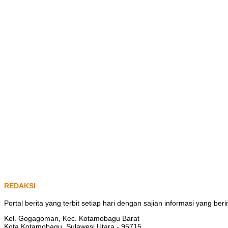
REDAKSI
Portal berita yang terbit setiap hari dengan sajian informasi yang b
Kel. Gogagoman, Kec. Kotamobagu Barat
Kota Kotamobagu, Sulawesi Utara - 95715