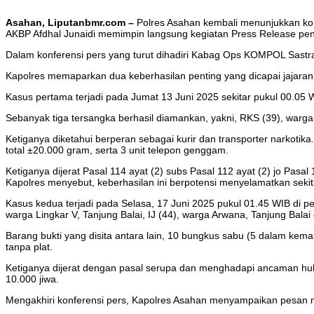
Asahan, Liputanbmr.com –
Polres Asahan kembali menunjukkan kom
AKBP Afdhal Junaidi memimpin langsung kegiatan Press Release peng
Dalam konferensi pers yang turut dihadiri Kabag Ops KOMPOL Sastra
Kapolres memaparkan dua keberhasilan penting yang dicapai jajaran
Kasus pertama terjadi pada Jumat 13 Juni 2025 sekitar pukul 00.05
Sebanyak tiga tersangka berhasil diamankan, yakni, RKS (39), warga Se
Ketiganya diketahui berperan sebagai kurir dan transporter narkotik
total ±20.000 gram, serta 3 unit telepon genggam.
Ketiganya dijerat Pasal 114 ayat (2) subs Pasal 112 ayat (2) jo Pa
Kapolres menyebut, keberhasilan ini berpotensi menyelamatkan sekit
Kasus kedua terjadi pada Selasa, 17 Juni 2025 pukul 01.45 WIB di per
warga Lingkar V, Tanjung Balai, IJ (44), warga Arwana, Tanjung Balai
Barang bukti yang disita antara lain, 10 bungkus sabu (5 dalam kemas
tanpa plat.
Ketiganya dijerat dengan pasal serupa dan menghadapi ancaman hu
10.000 jiwa.
Mengakhiri konferensi pers, Kapolres Asahan menyampaikan pesan mo