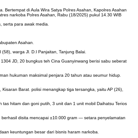
 Bertempat di Aula Wira Satya Polres Asahan, Kapolres Asahan
atres narkoba Polres Asahan, Rabu (18/2025) pukul 14.30 WIB
, serta para awak media.
Kabupaten Asahan.
(58), warga Jl. D.I Panjaitan, Tanjung Balai.
 BK 1304 JD, 20 bungkus teh Cina Guanyinwang berisi sabu seberat
ancaman hukuman maksimal penjara 20 tahun atau seumur hidup.
 Kisaran Barat. polisi menangkap tiga tersangka, yaitu AP (26),
as hitam dan goni putih, 3 unit dan 1 unit mobil Daihatsu Terios
berhasil disita mencapai ±10.000 gram — setara penyelamatan
daan keuntungan besar dari bisnis haram narkoba.