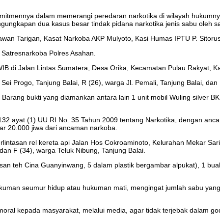
itmennya dalam memerangi peredaran narkotika di wilayah hukumnya.
ungkapan dua kasus besar tindak pidana narkotika jenis sabu oleh s
wan Tarigan, Kasat Narkoba AKP Mulyoto, Kasi Humas IPTU P. Sitorus
 Satresnarkoba Polres Asahan.
 WIB di Jalan Lintas Sumatera, Desa Orika, Kecamatan Pulau Rakyat, 
i Progo, Tanjung Balai, R (26), warga Jl. Pemali, Tanjung Balai, dan I 
a. Barang bukti yang diamankan antara lain 1 unit mobil Wuling silver
sal 132 ayat (1) UU RI No. 35 Tahun 2009 tentang Narkotika, dengan 
ar 20.000 jiwa dari ancaman narkoba.
lintasan rel kereta api Jalan Hos Cokroaminoto, Kelurahan Mekar Sari,
 dan F (34), warga Teluk Nibung, Tanjung Balai.
an teh Cina Guanyinwang, 5 dalam plastik bergambar alpukat), 1 buah t
kuman seumur hidup atau hukuman mati, mengingat jumlah sabu yang 
ral kepada masyarakat, melalui media, agar tidak terjebak dalam go