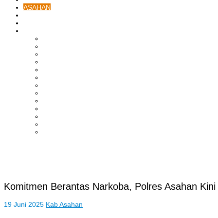
ASAHAN
HUKRIM
EKONOMI & BISNIS
LAINNYA
ADVERTORIAL
TEKNOLOGI
DPRD
SULUT
POLITIK
SPORTS
NASIONAL
INTERNASIONAL
PENDIDIKAN
KESEHATAN
HIBURAN
OPINI
CITIZEN JOURNALIST
Komitmen Berantas Narkoba, Polres Asahan Kini
19 Juni 2025
Kab Asahan