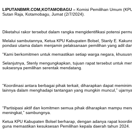
LIPUTANBMR.COM,KOTAMOBAGU –
Komisi Pemilihan Umum (KPU)
Sutan Raja, Kotamobagu, Jumat (2/7/2024).
Diketahui rakor tersebut dalam rangka mengidentifikasi potensi pe
Melalui sambutannya, Ketua KPU Kabupaten Bolsel, Stanly E. Kakunsi
pondasi utama dalam menjamin pelaksanaan pemilihan yang adil dan
“Kami berkomitmen untuk memastikan setiap warga negara, khususny
Selanjutnya, Stenly mengungkapkan, tujuan rapat tersebut untuk men
suksesnya pemilihan serentak mendatang.
“Koordinasi antara berbagai pihak terkait, diharapkan dapat meminimal
lainnya dalam menghadapi tantangan yang mungkin muncul,” ujarnya
“Partisipasi aktif dan komitmen semua pihak diharapkan mampu meng
meningkat,” sambungnya.
Ketua KPU Kabupaten Bolsel berharap, dengan adanya rapat koordinasi
guna memastikan kesuksesan Pemilihan kepala daerah tahun 2024.