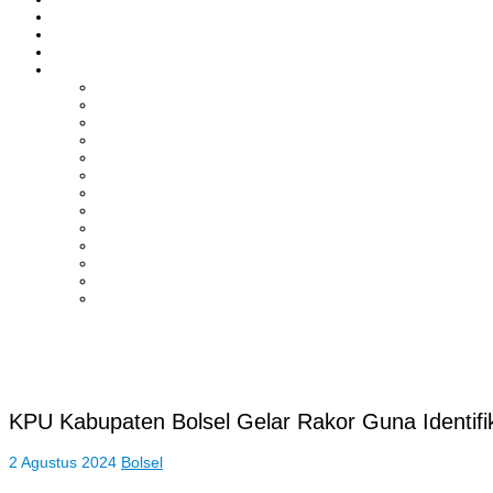
ASAHAN
HUKRIM
EKONOMI & BISNIS
LAINNYA
ADVERTORIAL
TEKNOLOGI
DPRD
SULUT
POLITIK
SPORTS
NASIONAL
INTERNASIONAL
PENDIDIKAN
KESEHATAN
HIBURAN
OPINI
CITIZEN JOURNALIST
KPU Kabupaten Bolsel Gelar Rakor Guna Identif
2 Agustus 2024
Bolsel