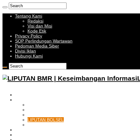
Tentang Kami
Redaksi
Visi dan Misi
Kode Etik
Privacy Policy
SOP Perlindungan Wartawan
Pedoman Media Siber
Divisi Iklan
Hubungi Kami
HOME
BOLMONG RAYA
LIPUTAN KOTAMOBAGU
LIPUTAN BOLMONG
LIPUTAN BOLMUT
LIPUTAN BOLSEL
LIPUTAN BOLTIM
BATAM
BATU BARA
MUSI BANYUASIN