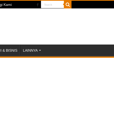
gi Kami
 & BISNIS
LAINNYA