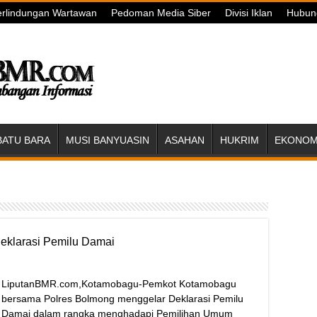
rlindungan Wartawan
Pedoman Media Siber
Divisi Iklan
Hubun
BATU BARA
MUSI BANYUASIN
ASAHAN
HUKRIM
EKONOMI
eklarasi Pemilu Damai
LiputanBMR.com,Kotamobagu-Pemkot Kotamobagu
bersama Polres Bolmong menggelar Deklarasi Pemilu
Damai dalam rangka menghadapi Pemilihan Umum